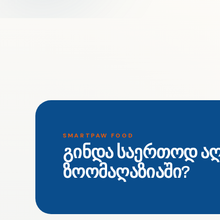
SMARTPAW FOOD
გინდა საერთოდ ა
ზოომაღაზიაში?