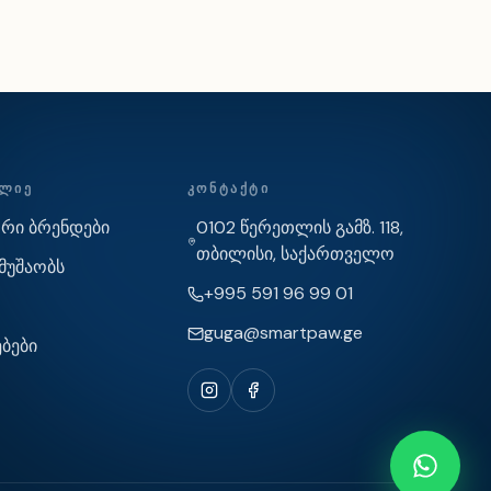
ᲕᲚᲘᲔ
ᲙᲝᲜᲢᲐᲥᲢᲘ
რი ბრენდები
0102 წერეთლის გამზ. 118,
თბილისი, საქართველო
მუშაობს
+995 591 96 99 01
guga@smartpaw.ge
ებები