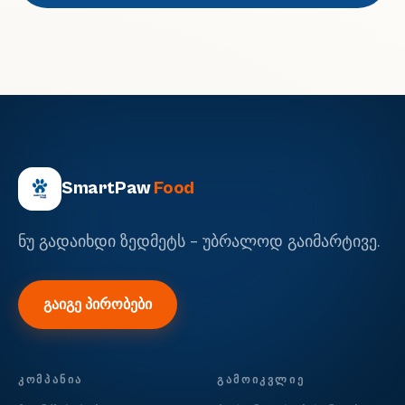
SmartPaw
Food
ნუ გადაიხდი ზედმეტს - უბრალოდ გაიმარტივე.
გაიგე პირობები
ᲙᲝᲛᲞᲐᲜᲘᲐ
ᲒᲐᲛᲝᲘᲙᲕᲚᲘᲔ