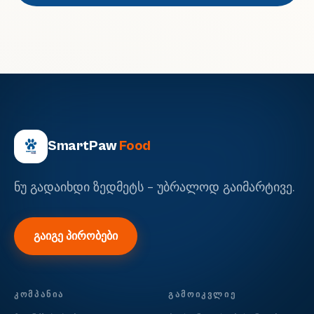
SmartPaw
Food
ნუ გადაიხდი ზედმეტს - უბრალოდ გაიმარტივე.
გაიგე პირობები
ᲙᲝᲛᲞᲐᲜᲘᲐ
ᲒᲐᲛᲝᲘᲙᲕᲚᲘᲔ